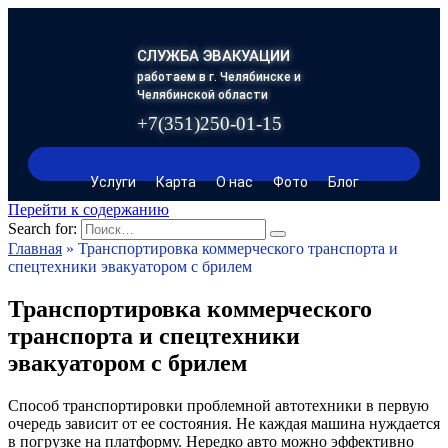
СЛУЖБА ЭВАКУАЦИИ
работаем в г. Челябинске и
Челябинской области
+7(351)250-01-15
Услуги
Карта
О нас
Фото
Блог
Перейти к содержанию
Search for:
Главная
»
Транспортировка коммерческого транспорта и
спецтехники эвакуатором с брилем
Транспортировка коммерческого
транспорта и спецтехники
эвакуатором с брилем
Способ транспортировки проблемной автотехники в первую
очередь зависит от ее состояния. Не каждая машина нуждается
в погрузке на платформу. Нередко авто можно эффективно