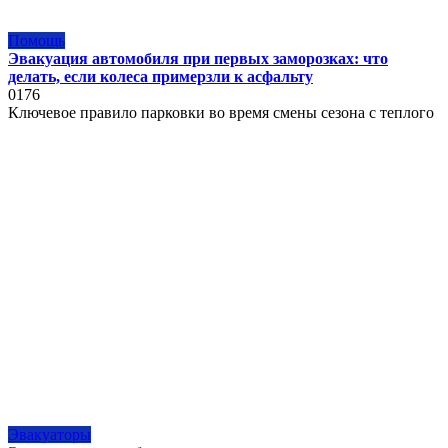
Помощь
Эвакуация автомобиля при первых заморозках: что
делать, если колеса примерзли к асфальту
0
176
Ключевое правило парковки во время смены сезона с теплого
Эвакуаторы