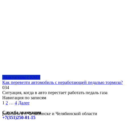
Эвакуаторы с КМУ
Как перевезти автомобиль с неработающей педалью тормоза?
0
34
Ситуация, когда в авто перестает работать педаль газа
Навигация по записям
1
2
…
4
Далее
Служба эвакуации
работаем в г. Челябинске и Челябинской области
+7(351)250-01-15