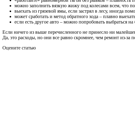
«работайте» равномерной тягой без рывков – плавность по
можно заполнить вязкую жижу под колесами всем, что поп
выехать из грязевой ямы, если застрял в лесу, иногда по
может сработать и метод обратного хода – плавно выехат
если есть другое авто – можно попробовать выбраться на 
Если ничего из выше перечисленного не принесло ни малейше
Да, это расходы, но они все равно скромнее, чем ремонт из-за 
Оцените статью