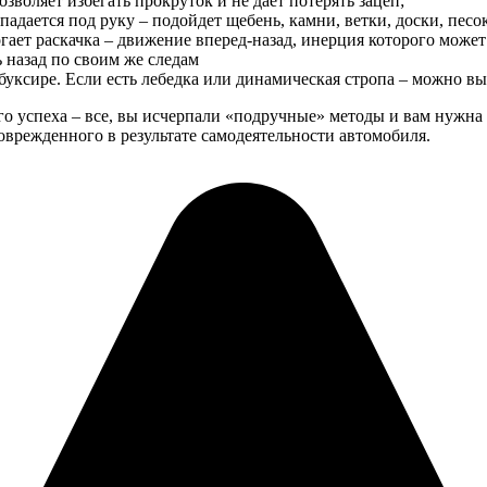
зволяет избегать прокруток и не дает потерять зацеп;
адается под руку – подойдет щебень, камни, ветки, доски, песок
могает раскачка – движение вперед-назад, инерция которого може
ь назад по своим же следам
буксире. Если есть лебедка или динамическая стропа – можно вы
го успеха – все, вы исчерпали «подручные» методы и вам нуж
поврежденного в результате самодеятельности автомобиля.