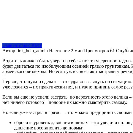
Эвакуаторы с КМУ
Автор
first_help_admin
На чтение
2 мин
Просмотров
61
Опубли
Водитель должен быть уверен в себе – но эта уверенность до
будет двигаться по изобилующим осенней грязью грунтовкам. И 
армейского вездехода. Но если уж вы все-таки застряли у речки
Первое, что нужно сделать – это здраво взглянуть на ситуацию
уже ложится – их практически нет, и нужно принять самое ра
Если вы еще не успели застрять, но вероятность этого велика
нет ничего готового – подобие их можно смастерить самому.
Но если уже застрял в грязи — что можно предпринять своими
сбросить уровень давления в шинах – это увеличит площа
давление восстановить до нормы;