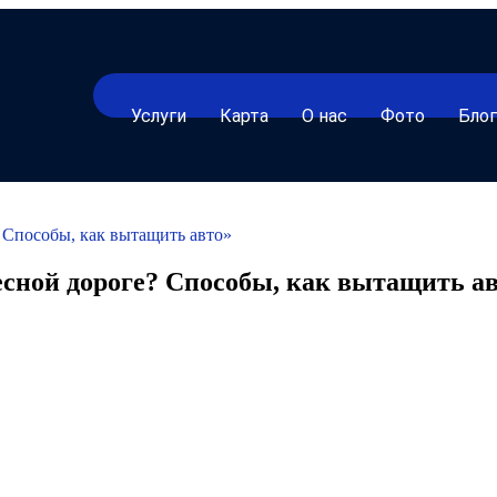
Услуги
Карта
О нас
Фото
Блог
? Способы, как вытащить авто»
лесной дороге? Способы, как вытащить а