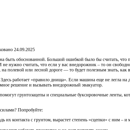
ковано
24.09.2025
лжна быть обоснованной. Большой ошибкой было бы считать, что
не нужно считать, что если у вас внедорожник – то он свободно
, на полевой или лесной дороге — то будет полезным знать, как 
. Здесь работает «правило днища». Если машина еще не легла на
зумное решение и вызывать внедорожный эвакуатор.
 – помогут грунтозацепы и специальные буксировочные ленты, к
 силами? Попробуйте:
дь их контакта с грунтом, вырастет степень «сцепки» с ним – и