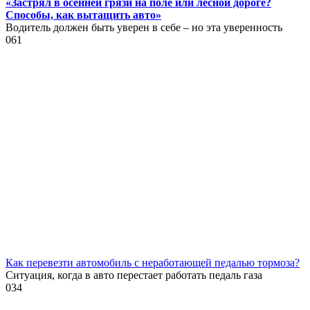
«Застрял в осенней грязи на поле или лесной дороге?
Способы, как вытащить авто»
Водитель должен быть уверен в себе – но эта уверенность
0
61
Как перевезти автомобиль с неработающей педалью тормоза?
Ситуация, когда в авто перестает работать педаль газа
0
34